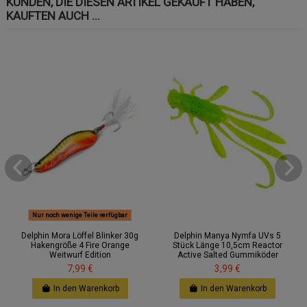
KUNDEN, DIE DIESEN ARTIKEL GEKAUFT HABEN,
KAUFTEN AUCH ...
Nur noch wenige Teile verfügbar
Delphin Mora Löffel Blinker 30g
Delphin Manya Nymfa UVs 5
Hakengröße 4 Fire Orange
Stück Länge 10,5cm Reactor
Weitwurf Edition
Active Salted Gummiköder
7,99 €
3,99 €
In den Warenkorb
In den Warenkorb