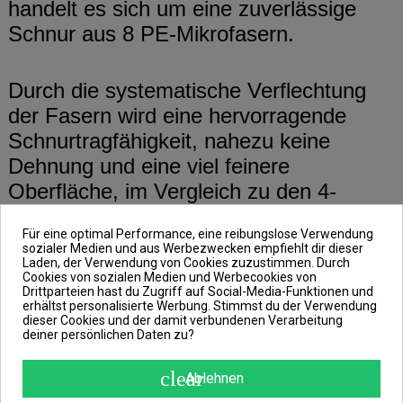
handelt es sich um eine zuverlässige
Schnur aus 8 PE-Mikrofasern.
Durch die systematische Verflechtung
der Fasern wird eine hervorragende
Schnurtragfähigkeit, nahezu keine
Dehnung und eine viel feinere
Oberfläche, im Vergleich zu den 4-
Faser-Schnüren, erzielt. Somit wird
Für eine optimal Performance, eine reibungslose Verwendung
beinahe jeder Biss sofort vom Köder auf
sozialer Medien und aus Werbezwecken empfiehlt dir dieser
die Angelrute übertragen, wodurch du
Laden, der Verwendung von Cookies zuzustimmen. Durch
Cookies von sozialen Medien und Werbecookies von
viel schneller reagieren kannst als mit
Drittparteien hast du Zugriff auf Social-Media-Funktionen und
erhältst personalisierte Werbung. Stimmst du der Verwendung
einer monofilen Schnur.
dieser Cookies und der damit verbundenen Verarbeitung
deiner persönlichen Daten zu?
Außerdem ist die Line durch ihre glattere
clear
Ablehnen
Oberfläche viel schonender zu den