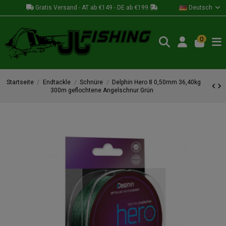
Gratis Versand - AT ab €149 - DE ab €199
Deutsch
0
Startseite
Endtackle
Schnüre
Delphin Hero 8 0,50mm 36,40kg
300m geflochtene Angelschnur Grün