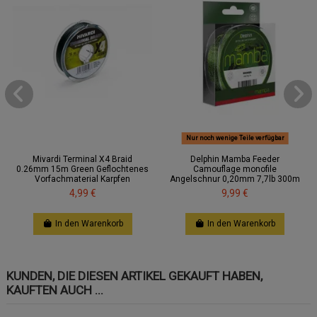
Nur noch wenige Teile verfügbar
Mivardi Terminal X4 Braid
Delphin Mamba Feeder
0.26mm 15m Green Geflochtenes
Camouflage monofile
Vorfachmaterial Karpfen
Angelschnur 0,20mm 7,7lb 300m
4,99 €
9,99 €
In den Warenkorb
In den Warenkorb
KUNDEN, DIE DIESEN ARTIKEL GEKAUFT HABEN,
KAUFTEN AUCH ...