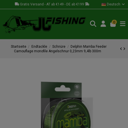
Gratis Versand - AT ab €149 - DE ab €199
Deutsch
0
Startseite
Endtackle
Schnüre
Delphin Mamba Feeder
Camouflage monofile Angelschnur 0,23mm 9,4lb 300m