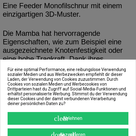
Eine Feeder Monofilschnur mit einem
einzigartigen 3D-Muster.
Die Mamba hat hervorragende
Eigenschaften, wie zum Beispiel eine
ausgezeichnete Knotenfestigkeit oder
eine hohe Tragkraft. Dank ihres
einzigartigen Camouflage-Designs ist sie
Für eine optimal Performance, eine reibungslose Verwendung
im Wasser ebenfalls beinahe unsichtbar.
sozialer Medien und aus Werbezwecken empfiehlt dir dieser
Laden, der Verwendung von Cookies zuzustimmen. Durch
Cookies von sozialen Medien und Werbecookies von
Drittparteien hast du Zugriff auf Social-Media-Funktionen und
Ihre extrem glatte und weiche
erhältst personalisierte Werbung. Stimmst du der Verwendung
dieser Cookies und der damit verbundenen Verarbeitung
Oberfläche ermöglicht dir ebenso den
deiner persönlichen Daten zu?
Einsatz beim Weitwurf. Dank dieser
clear
Ablehnen
Eigenschaften gilt die Mamba, aus dem
Hause Delphin, als hervorragende
done_all
Akzeptieren