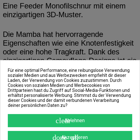
Eine Feeder Monofilschnur mit einem
einzigartigen 3D-Muster.
Die Mamba hat hervorragende
Eigenschaften wie eine Knotenfestigkeit
oder eine hohe Tragkraft. Dank des
einzigartigen Camouflage-Designs ist sie
im Wasser beinahe unsichtbar.
Für eine optimal Performance, eine reibungslose Verwendung
sozialer Medien und aus Werbezwecken empfiehlt dir dieser
Laden, der Verwendung von Cookies zuzustimmen. Durch
Cookies von sozialen Medien und Werbecookies von
Ihre extrem glatte und weiche
Drittparteien hast du Zugriff auf Social-Media-Funktionen und
erhältst personalisierte Werbung. Stimmst du der Verwendung
Oberfläche ermöglicht dir ebenso den
dieser Cookies und der damit verbundenen Verarbeitung
Einsatz beim Weitwurf. Dank dieser
deiner persönlichen Daten zu?
Eigenschaften gilt die Delphin Mamba
clear
Ablehnen
als hervorragende Universalschnur, auf
die du dich in jeder Situation verlassen
done_all
Akzeptieren