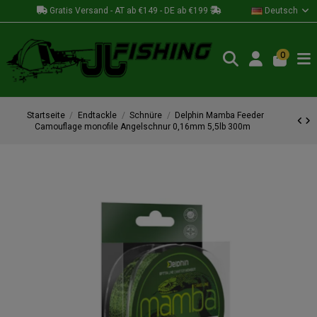
Gratis Versand - AT ab €149 - DE ab €199
Deutsch
0
Startseite
Endtackle
Schnüre
Delphin Mamba Feeder
Camouflage monofile Angelschnur 0,16mm 5,5lb 300m