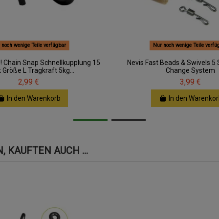
 noch wenige Teile verfügbar
Nur noch wenige Teile verfü
! Chain Snap Schnellkupplung 15
Nevis Fast Beads & Swivels 5 
 Größe L Tragkraft 5kg...
Change System
2,99 €
3,99 €
In den Warenkorb
In den Warenkor
 KAUFTEN AUCH ...