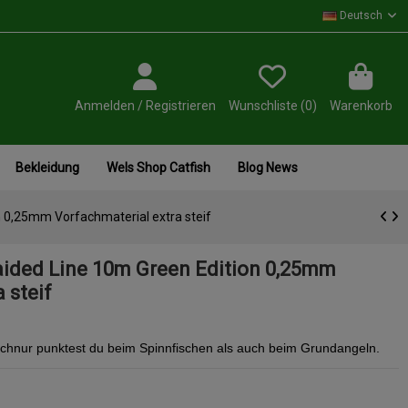
Deutsch
Anmelden / Registrieren
Wunschliste (
0
)
Warenkorb
Bekleidung
Wels Shop Catfish
Blog News
n 0,25mm Vorfachmaterial extra steif
aided Line 10m Green Edition 0,25mm
 steif
schnur punktest du beim Spinnfischen als auch beim Grundangeln.