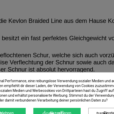
die Kevlon Braided Line aus dem Hause Ko
esitzt ein fast perfektes Gleichgewicht vo
eflochtenen Schur, welche sich auch vorzüg
räzise Verflechtung der Schnur sowie auch 
er Schnur ist absolut hervorragend.
imal Performance, eine reibungslose Verwendung sozialer Medien und a
annst du Sowohl beim Spinnfischen als auc
 empfiehlt dir dieser Laden, der Verwendung von Cookies zuzustimm
ozialen Medien und Werbecookies von Drittparteien hast du Zugriff auf
onen und erhältst personalisierte Werbung. Stimmst du der Verwendung
der damit verbundenen Verarbeitung deiner persönlichen Daten zu?
r
done_all
tune
blehnen
Akzeptieren
Einst