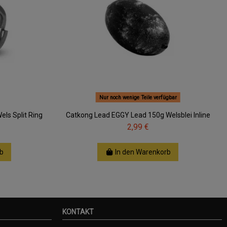
Nur noch wenige Teile verfügbar
els Split Ring
Catkong Lead EGGY Lead 150g Welsblei Inline
2,99 €
b
In den Warenkorb
KONTAKT