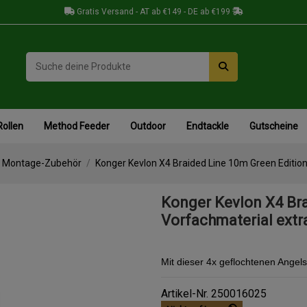
Gratis Versand - AT ab €149 - DE ab €199
Rollen
Method Feeder
Outdoor
Endtackle
Gutscheine
& Montage-Zubehör
Konger Kevlon X4 Braided Line 10m Green Editio
Konger Kevlon X4 Br
Vorfachmaterial extra
Mit dieser 4x geflochtenen Angel
Artikel-Nr.
250016025