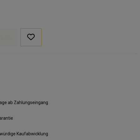
nkorb
ktage ab Zahlungseingang
arantie
swürdige Kaufabwicklung