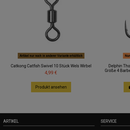
Artikel nur noch in anderer Variante erhältlich
Nur
Catkong Catfish Swivel 10 Stück Wels Wirbel
Delphin Th
Größe 4 Barbe
4,99 €
Produkt ansehen
ARTIKEL
SERVICE