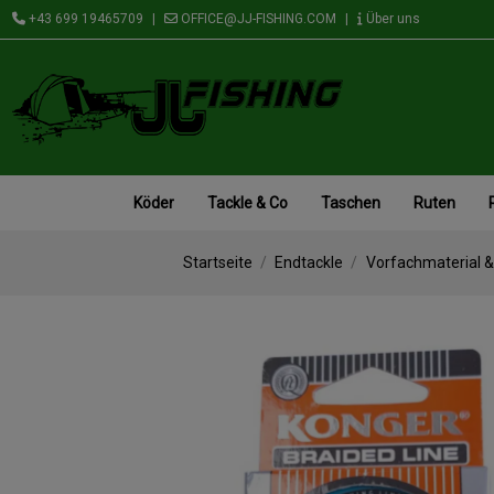
+43 699 19465709
|
OFFICE@JJ-FISHING.COM
|
Über uns
Köder
Tackle & Co
Taschen
Ruten
Startseite
Endtackle
Vorfachmaterial 