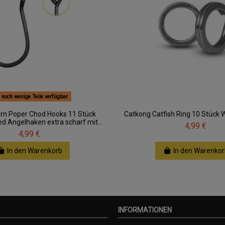
 noch wenige Teile verfügbar
orn Poper Chod Hooks 11 Stück
Catkong Catfish Ring 10 Stück W
d Angelhaken extra scharf mit...
4,99 €
4,99 €
In den Warenkorb
In den Warenkor
INFORMATIONEN