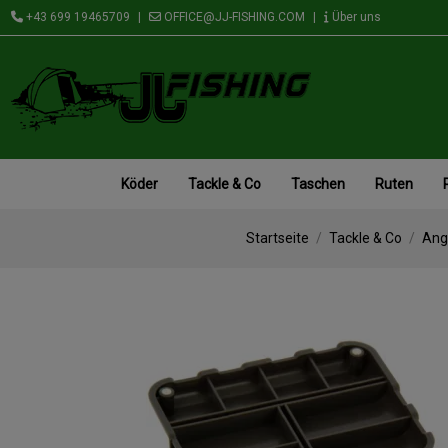
+43 699 19465709
|
OFFICE@JJ-FISHING.COM
|
Über uns
Köder
Tackle & Co
Taschen
Ruten
Startseite
Tackle & Co
Ang