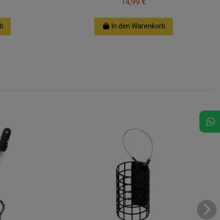
14,99 €
b
In den Warenkorb