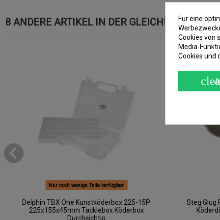
Für eine opt
8 ANDERE ARTIKEL IN DER GLEICHEN KATEGOR
Werbezwecken
Cookies von s
Media-Funkti
Neu
Cookies und 
clea
A
Nur noch wenige Teile verfügbar
Delphin TBX One Kunstköderbox 225-15P
Steg Glug 
225x155x45mm Tacklebox Köderbox
Köderd
Durchsichtig