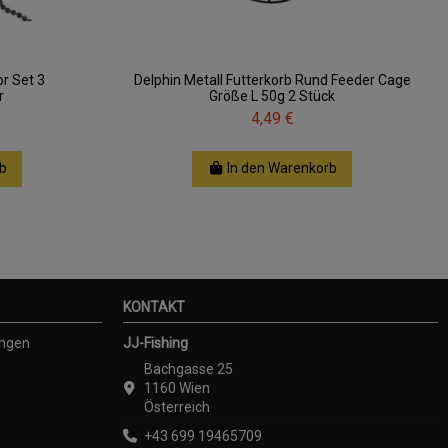
or Set 3
Delphin Metall Futterkorb Rund Feeder Cage
r
Größe L 50g 2 Stück
4,49 €
b
In den Warenkorb
KONTAKT
ungen
JJ-Fishing
Bachgasse 25
1160 Wien
Österreich
+43 699 19465709