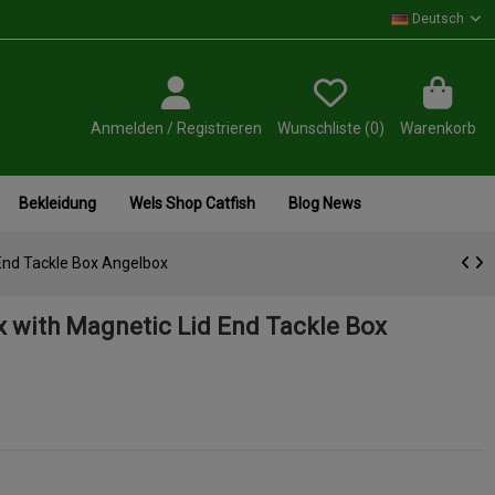
Deutsch
Anmelden / Registrieren
Wunschliste (
0
)
Warenkorb
Bekleidung
Wels Shop Catfish
Blog News
End Tackle Box Angelbox
 with Magnetic Lid End Tackle Box