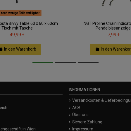
 noch wenige Teile verfügbar
sta Bivvy Table 60 x 60 x 60cm
NGT Proline Chain Indicat
Tisch mit Tasche
Pendelbissanzeige
49,99 €
7,99 €
In den Warenkorb
In den Warenkor
INFORMATIONEN
Versandkosten & Lieferbeding
eich
AGB
Über uns
Sichere Zahlung
chgeschäft in Wien
Impressum