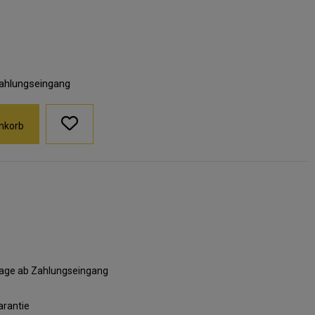
Zahlungseingang
nkorb
ktage ab Zahlungseingang
arantie