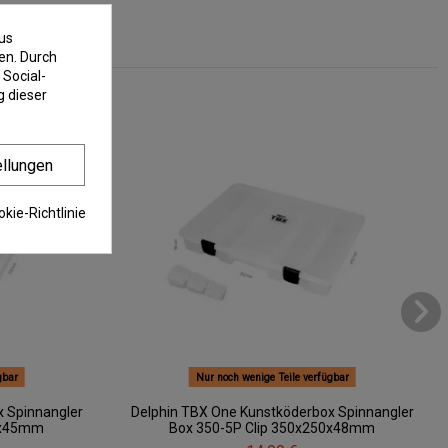
us
en. Durch
 Social-
 dieser
ellungen
kie-Richtlinie
gbar
Nur noch wenige Teile verfügbar
x Spinnangler
Delphin TBX One Kunstköderbox Spinnangler
76x45mm
Box 350-5P Clip 350x250x48mm