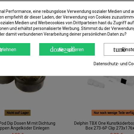
imal Performance, eine reibungslose Verwendung sozialer Medien und a
IE:
 empfiehlt dir dieser Laden, der Verwendung von Cookies zuzustimm
ozialen Medien und Werbecookies von Drittparteien hast du Zugriff auf
onen und erhältst personalisierte Werbung. Stimmst du der Verwendung
Neu
der damit verbundenen Verarbeitung deiner persönlichen Daten zu?
r
done_all
tune
blehnen
Akzeptieren
Einst
Datenschutz- und Coo
Nicht auf Lager
Nur noch wenige Teile verfü
Pod Dip Dosen M mit Dichtung
Delphin TBX One Kunstköderbo
ippen Angelköder Einlegen
Box 273-6P Clip 273x1