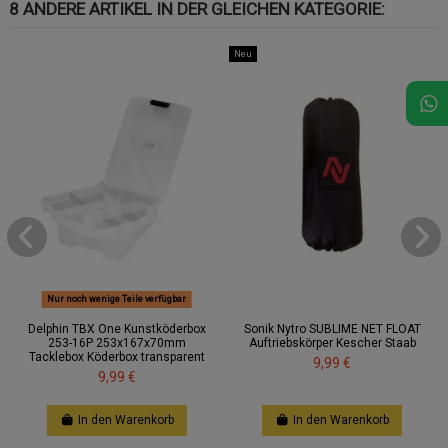
8 ANDERE ARTIKEL IN DER GLEICHEN KATEGORIE:
Neu
Nur noch wenige Teile verfügbar
Delphin TBX One Kunstköderbox
Sonik Nytro SUBLIME NET FLOAT
253-16P 253x167x70mm
Auftriebskörper Kescher Staab
Tacklebox Köderbox transparent
9,99 €
9,99 €
In den Warenkorb
In den Warenkorb