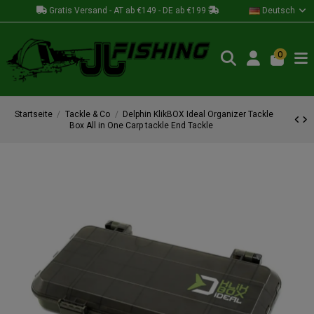
Gratis Versand - AT ab €149 - DE ab €199
Deutsch
0
Startseite
Tackle & Co
Delphin KlikBOX Ideal Organizer Tackle
Box All in One Carp tackle End Tackle