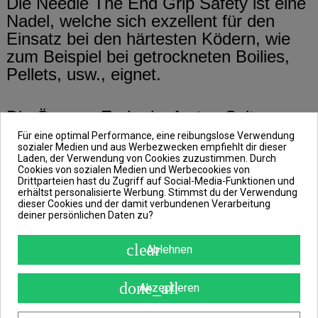
Die Needle The End Grip Safety ist eine
Nadel, welche sich exzellent für den
Einsatz bei den härtesten Ködern, wie
zum Beispiel bei getrockneten Boilies,
Pellets, usw., eignet.
Die Öse am Ende der festen Spitze
dient dazu, die Schnur beim Einfädeln
Für eine optimal Performance, eine reibungslose Verwendung
sozialer Medien und aus Werbezwecken empfiehlt dir dieser
nicht zu verlieren. Außerdem hast du die
Laden, der Verwendung von Cookies zuzustimmen. Durch
Needle durch ihren ergonomisch
Cookies von sozialen Medien und Werbecookies von
Drittparteien hast du Zugriff auf Social-Media-Funktionen und
geformten Griff immer sicher in deiner
erhältst personalisierte Werbung. Stimmst du der Verwendung
Hand.
dieser Cookies und der damit verbundenen Verarbeitung
deiner persönlichen Daten zu?
Zusätzlich ist der gummierte Teil des
clear
Ablehnen
Grip-Griffes farbenfroh, was die
Möglichkeit eines Verlustes auf ein
done_all
Akzeptieren
Minimum reduziert und die Suche nach