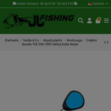
Gratis Versand - AT ab €149 - DE ab €199
Deutsch
0
Startseite
Tackle & Co
Angelzubehör
Werkzeuge
Delphin
Needle THE END GRIP Safety Boilie Nadel