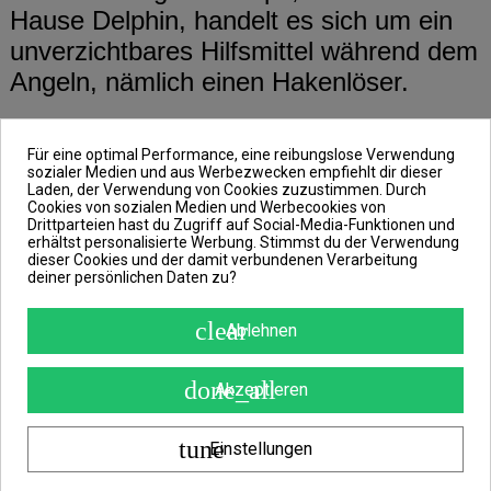
Hause Delphin, handelt es sich um ein
unverzichtbares Hilfsmittel während dem
Angeln, nämlich einen Hakenlöser.
Mittels des Hakenlösers kannst du den
Für eine optimal Performance, eine reibungslose Verwendung
sozialer Medien und aus Werbezwecken empfiehlt dir dieser
Haken äußerst vorsichtig aus dem Maul
Laden, der Verwendung von Cookies zuzustimmen. Durch
des gehakten Fisches Herausziehen.
Cookies von sozialen Medien und Werbecookies von
Drittparteien hast du Zugriff auf Social-Media-Funktionen und
erhältst personalisierte Werbung. Stimmst du der Verwendung
dieser Cookies und der damit verbundenen Verarbeitung
In diesem Fall handelt es sich um eine
deiner persönlichen Daten zu?
Qualitätszange aus hochwertigem
clear
Ablehnen
Edelstahl mit geradem Greifer. Sie ist
mit breiteren Fingerösen für mehr
done_all
Akzeptieren
Komfort ausgestattet.
tune
Einstellungen
Features: