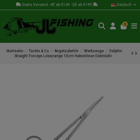
Gratis Versand - AT ab €149 - DE ab €199
Deutsch
0
Startseite
Tackle & Co
Angelzubehör
Werkzeuge
Delphin
Straight Forceps Lösezange 15cm Hakenlöser Edelstahl