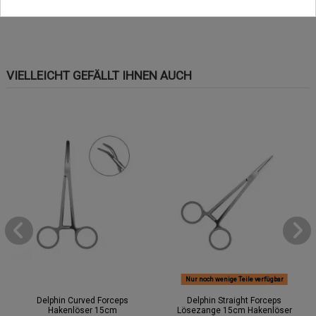
Material: Edelstahl
VIELLEICHT GEFÄLLT IHNEN AUCH
Nur noch wenige Teile verfügbar
Delphin Curved Forceps
Delphin Straight Forceps
Hakenlöser 15cm
Lösezange 15cm Hakenlöser