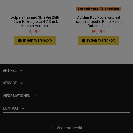
Nur noch wenige Teile verfügbar
Delphin The End Skin Rig 25lb
Delphin Rod Pod Bronx mit
20cm Hakengröße 4 2 Stück
Transporttasche Black Edition
Karpfen Vorfach
Rutenauflage
4,99 €
69,99 €
In den Warenkorb
In den Warenkorb
ARTIKEL
SERVICE
INFORMATIONEN
KONTAKT
↩
Widerrufsrecht