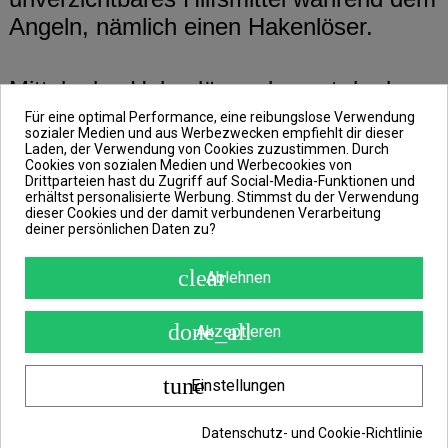
Angeln, nämlich einen Hakenlöser.
Mittels des Hakenlösers kannst du den
Haken äußerst vorsichtig aus dem Maul
Für eine optimal Performance, eine reibungslose Verwendung
sozialer Medien und aus Werbezwecken empfiehlt dir dieser
des gehakten Fisches Herausziehen.
Laden, der Verwendung von Cookies zuzustimmen. Durch
Cookies von sozialen Medien und Werbecookies von
Drittparteien hast du Zugriff auf Social-Media-Funktionen und
erhältst personalisierte Werbung. Stimmst du der Verwendung
In diesem Fall handelt es sich um eine
dieser Cookies und der damit verbundenen Verarbeitung
deiner persönlichen Daten zu?
Qualitätszange aus hochwertigem
Edelstahl mit geradem Greifer. Sie ist
clear
Ablehnen
mit breiteren Fingerösen für mehr
Komfort ausgestattet.
done_all
Akzeptieren
Features:
tune
Einstellungen
Größe: 18cm
Datenschutz- und Cookie-Richtlinie