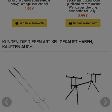
Mivardi MC Glow Boilie Needle
Zeck Fishing Spiral Cord
heavy - orange, Boilienadel
Spiralband extrem Robust
Werkzeugsicherung
4,99 €
Kescherhalter Belly...
5,99 €
In den Warenkorb
In den Warenkorb
KUNDEN, DIE DIESEN ARTIKEL GEKAUFT HABEN,
KAUFTEN AUCH ...