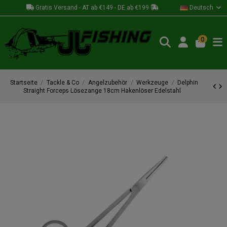
Gratis Versand - AT ab €149 - DE ab €199
Deutsch
0
Startseite
Tackle & Co
Angelzubehör
Werkzeuge
Delphin
Straight Forceps Lösezange 18cm Hakenlöser Edelstahl