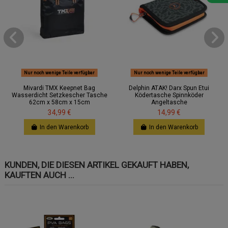
Nur noch wenige Teile verfügbar
Nur noch wenige Teile verfügbar
Mivardi TMX Keepnet Bag
Delphin ATAK! Darx Spun Etui
Wasserdicht Setzkescher Tasche
Ködertasche Spinnköder
62cm x 58cm x 15cm
Angeltasche
34,99 €
14,99 €
In den Warenkorb
In den Warenkorb
KUNDEN, DIE DIESEN ARTIKEL GEKAUFT HABEN,
KAUFTEN AUCH ...