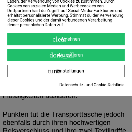
Laden, der Verwendung von Cookies zuzustimmen. Durch
praktische, vielseitige Tasche aus
Cookies von sozialen Medien und Werbecookies von
nahezu wasserdichtem Material. Somit
Drittparteien hast du Zugriff auf Social-Media-Funktionen und
erhältst personalisierte Werbung. Stimmst du der Verwendung
ist sie prädestiniert, um auch nasses
dieser Cookies und der damit verbundenen Verarbeitung
deiner persönlichen Daten zu?
oder schmutziges Angeltackle, wie
beispielsweise Wathosen oder
clear
Ablehnen
Abhakmatten, in ihr zu transportieren.
done_all
Akzeptieren
Dank des verwendeten
wasserabweisenden Materials musst du
tune
Einstellungen
dir keine Sorgen darüber machen, dass
Datenschutz- und Cookie-Richtlinie
während des Transports unerwünschte
Flüssigkeiten auslaufen.
Punkten tut die Transporttasche jedoch
ebenfalls durch ihren hochwertigen
Reisverschluss und ihre zwei Textilgriffe,