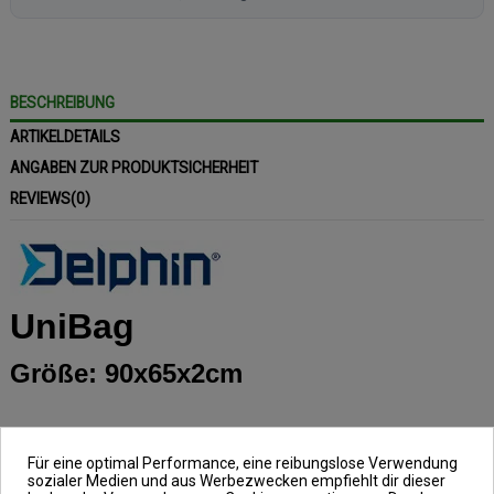
BESCHREIBUNG
ARTIKELDETAILS
ANGABEN ZUR PRODUKTSICHERHEIT
REVIEWS
(0)
UniBag
Größe: 90x65x2cm
Bei der UniBag, aus dem Hause
Für eine optimal Performance, eine reibungslose Verwendung
Delphin, handelt es sich um eine äußerst
sozialer Medien und aus Werbezwecken empfiehlt dir dieser