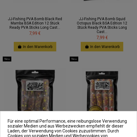
JJ-Fishing PVA Bomb Black Red
JJ-Fishing PVA Bomb Squid
Mamba BSA Edition 12 Stück
Octopus Black BSA Edition 12
Ready PVA Sticks Long Cast...
Stück Ready PVA Sticks Long
Cast...
7,99 €
7,99 €
In den Warenkorb
In den Warenkorb
Neu
Neu
Für eine optimal Performance, eine reibungslose Verwendung
sozialer Medien und aus Werbezwecken empfiehlt dir dieser
Laden, der Verwendung von Cookies zuzustimmen. Durch
Cookies von sozialen Medien und Werbecookies von