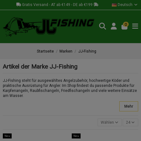
Gratis Versand - AT ab €149 - DE ab €199
Deutsch
0
Startseite
Marken
JJ-Fishing
Artikel der Marke JJ-Fishing
JJ-Fishing steht für ausgewähltes Angelzubehör, hochwertige Köder und
praktische Ausrüstung für Angler. Im Shop findest du passende Produkte für
Karpfenangeln, Raubfischangeln, Friedfischangeln und viele weitere Einsätze
am Wasser.
Mehr
Wählen
24
Neu
Neu