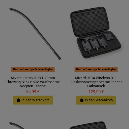
Nur noch wenige Teile verfügbar
Nur noch wenige Teile verfügbar
Mivardi Carbo Stick L 23mm
Mivardi MCA Wireless 3+1
Throwing Stick Boilie Wurfrohr mit
Funkbissanzeiger Set mit Tasche
Neopren Tasche
Farbtausch
54,99 €
129,99 €
In den Warenkorb
In den Warenkorb