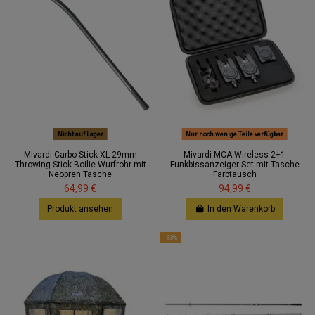
Nicht auf Lager
Nur noch wenige Teile verfügbar
Mivardi Carbo Stick XL 29mm
Mivardi MCA Wireless 2+1
Throwing Stick Boilie Wurfrohr mit
Funkbissanzeiger Set mit Tasche
Neopren Tasche
Farbtausch
64,99 €
94,99 €
Produkt ansehen
In den Warenkorb
-33%