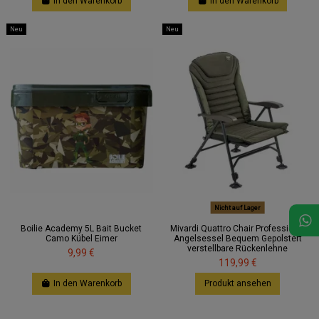
In den Warenkorb
In den Warenkorb
Neu
Neu
Nicht auf Lager
Boilie Academy 5L Bait Bucket
Mivardi Quattro Chair Professional
Camo Kübel Eimer
Angelsessel Bequem Gepolstert
verstellbare Rückenlehne
9,99 €
119,99 €
In den Warenkorb
Produkt ansehen