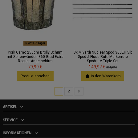
Nicht auf Lager
York Camo 250cm Brolly Schirm
3x Mivardi Nuclear Spod 360EH 5lb
mit Seitenwänden 360 Grad Extra
Spod & Fluss Rute Markerrute
Robust Angelschirm
Spodrute Triple Set
79,99 €
149,97 €
224,97 €
Produkt ansehen
In den Warenkorb
1
2
ARTIKEL
SERVICE
INFORMATIONEN