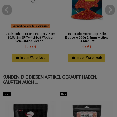
Nur noch wenige Teile verfügbar
Zeck Fishing Hitch Firetiger 7,5cm
Haldorado Micro Carp Pellet
10,5g 2m SP Twitchbait Wobbler
Erdbeere 600g 2,5mm Method
Schwebend Barsch...
Feeder Rot
15,99 €
4,99 €
In den Warenkorb
In den Warenkorb
KUNDEN, DIE DIESEN ARTIKEL GEKAUFT HABEN,
KAUFTEN AUCH ...
Neu
Neu