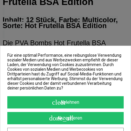
Frutella
BSA Edition
Inhalt: 12 Stück, Farbe: Multicolor,
Sorte:
Hot Frutella
BSA Edition
Die PVA Bombs Hot Frutella BSA
Edition von Bait Service Austria stehen
für maximale Attraktivität, hochwertige
Für eine optimal Performance, eine reibungslose Verwendung
Inhaltsstoffe und sorgfältige Handarbeit.
sozialer Medien und aus Werbezwecken empfiehlt dir dieser
Laden, der Verwendung von Cookies zuzustimmen. Durch
Jede einzelne PVA-Bombe wird von
Cookies von sozialen Medien und Werbecookies von
Hand gebunden und enthält eine perfekt
Drittparteien hast du Zugriff auf Social-Media-Funktionen und
abgestimmte Mischung aus
erhältst personalisierte Werbung. Stimmst du der Verwendung
hochwertigen Pellets mit dem bewährten
dieser Cookies und der damit verbundenen Verarbeitung
deiner persönlichen Daten zu?
Hot Frutella Aromaprofil.
Die außergewöhnliche Kombination aus
clear
Ablehnen
intensiv süß-fruchtigen Noten und einer
dezent scharfen, würzigen Komponente
erzeugt unter Wasser eine markante
done_all
Akzeptieren
Duft- und Geschmacksspur. Dieses
ausgewogene Zusammenspiel aus