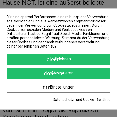
Hause NGT, ist eine äußerst beliebte
Karpfenrute. In dieser Version erhielt sie
auch noch die Camo-Optik.
Für eine optimal Performance, eine reibungslose Verwendung
sozialer Medien und aus Werbezwecken empfiehlt dir dieser
Laden, der Verwendung von Cookies zuzustimmen. Durch
Cookies von sozialen Medien und Werbecookies von
Mit dieser Rute kannst du sogar von
Drittparteien hast du Zugriff auf Social-Media-Funktionen und
erhältst personalisierte Werbung. Stimmst du der Verwendung
sonst schwer zugänglichen Stellen aus
dieser Cookies und der damit verbundenen Verarbeitung
deiner persönlichen Daten zu?
fischen und so Hot Spots erreichen,
welche sonst nur sehr schwer zu
clear
Ablehnen
befischen wären.
done_all
Akzeptieren
Das geht nur deshalb, weil ihre Länge
tune
von 8ft, darauf abzielt. Doch ihre Länge
Einstellungen
hat keinen Einfluss auf ihre Kraft. Die
Datenschutz- und Cookie-Richtlinie
Stalker ist nämlich sehr stark und du
kannst mit ihr sogar die kapitalsten