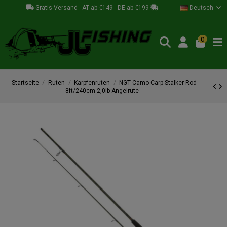
Gratis Versand - AT ab €149 - DE ab €199
Deutsch
0
Startseite
Ruten
Karpfenruten
NGT Camo Carp Stalker Rod
8ft/240cm 2,0lb Angelrute