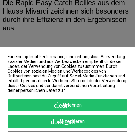
Die Rapid Easy Catch Boilies aus dem
Hause Mivardi zeichnen sich besonders
durch ihre Effizienz in den Ergebnissen
aus.
Diese Ergebnisse erzielen sie aufgrund
Für eine optimal Performance, eine reibungslose Verwendung
ihrer ausgewogenen Mischung und
sozialer Medien und aus Werbezwecken empfiehlt dir dieser
langsamer, aber kontinuierlicher
Laden, der Verwendung von Cookies zuzustimmen. Durch
Cookies von sozialen Medien und Werbecookies von
Löslichkeit.
Drittparteien hast du Zugriff auf Social-Media-Funktionen und
erhältst personalisierte Werbung. Stimmst du der Verwendung
dieser Cookies und der damit verbundenen Verarbeitung
deiner persönlichen Daten zu?
Sorte: Knoblauch & Chilli
clear
Ablehnen
Knoblauch ist eine der effektivsten
done_all
Ködersorten der 1ten Generation, die
Akzeptieren
seit ihrer Einführung Unmengen an