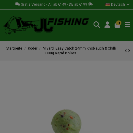
Gratis Versand - AT ab €149 - DE ab €199
Deutsch
0
Startseite
Köder
Mivardi Easy Catch 24mm Knoblauch & Chilli
3300g Rapid Boilies