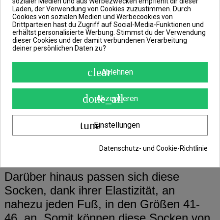
sozialer Medien und aus Werbezwecken empfiehlt dir dieser
Angelsessions, sportlichen Aktivitäten
Laden, der Verwendung von Cookies zuzustimmen. Durch
und während deiner Freizeit an kalten
Cookies von sozialen Medien und Werbecookies von
Drittparteien hast du Zugriff auf Social-Media-Funktionen und
Herbst- und Wintertagen tragen.
erhältst personalisierte Werbung. Stimmst du der Verwendung
dieser Cookies und der damit verbundenen Verarbeitung
deiner persönlichen Daten zu?
Ihr dickes und atmungsaktives Material
clear
Ablehnen
hält deine Füße während des gesamten
Tages warm und trocken. Die Höhe der
done_all
Akzeptieren
Socken sorgt dafür, dass nicht nur deine
Füße, sondern ebenso der
tune
Einstellungen
Wadenbereich, deiner Beine, gewärmt
wird.
Datenschutz- und Cookie-Richtlinie
Darüber hinaus passen sich diese
Socken, dank ihrer Elastizität, an
nahezu jeden Fuß, in den Größen 41-
46, an. Somit können diese Socken von