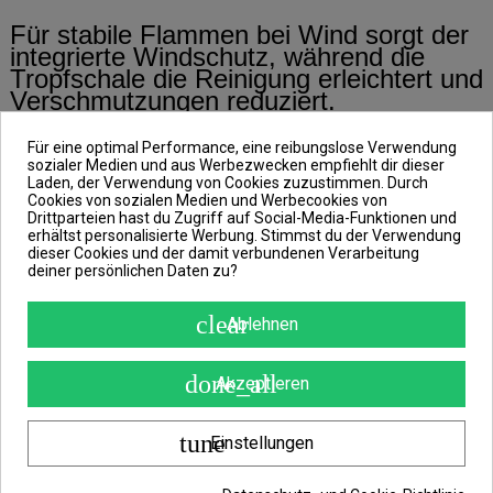
Für stabile Flammen bei Wind sorgt der
integrierte Windschutz, während die
Tropfschale die Reinigung erleichtert und
Verschmutzungen reduziert.
Für zusätzliche Sicherheit ist der XPR-
Für eine optimal Performance, eine reibungslose Verwendung
Stove mit einem druckempfindlichen
sozialer Medien und aus Werbezwecken empfiehlt dir dieser
Sicherheits-System ausgestattet, das
Laden, der Verwendung von Cookies zuzustimmen. Durch
sich automatisch abschaltet, wenn es
Cookies von sozialen Medien und Werbecookies von
erforderlich ist.
Drittparteien hast du Zugriff auf Social-Media-Funktionen und
erhältst personalisierte Werbung. Stimmst du der Verwendung
dieser Cookies und der damit verbundenen Verarbeitung
deiner persönlichen Daten zu?
Dank des Schnellverschluss-Systems
kannst Du die Gaskartusche mühelos
clear
Ablehnen
und zügig wechseln.
done_all
Akzeptieren
Der Kocher wird in einem robusten Hard
Case mit Tragegriff geliefert, das
sicheren Transport und einfache
tune
Einstellungen
Lagerung garantiert.