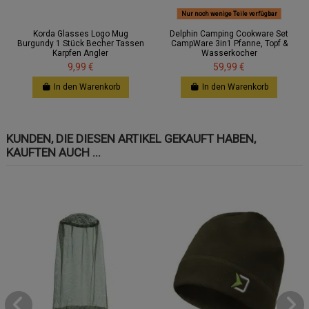
Nur noch wenige Teile verfügbar
Korda Glasses Logo Mug
Delphin Camping Cookware Set
Burgundy 1 Stück Becher Tassen
CampWare 3in1 Pfanne, Topf &
Karpfen Angler
Wasserkocher
9,99 €
59,99 €
In den Warenkorb
In den Warenkorb
KUNDEN, DIE DIESEN ARTIKEL GEKAUFT HABEN,
KAUFTEN AUCH ...