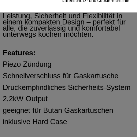
Datenschutz- und Cookie-Richtlinie
Der NGT XPR Stove kombiniert
Leistung, Sicherheit und Flexibilität in
einem kompakten Design – perfekt für
alle, die zuverlässig und komfortabel
unterwegs kochen möchten.
Features:
Piezo Zündung
Schnellverschluss für Gaskartusche
Druckempfindliches Sicherheits-System
2,2kW Output
geeignet für Butan Gaskartuschen
inklusive Hard Case